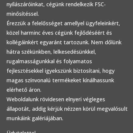
nyílászáróinkat, cégünk rendelkezik FSC-
minősítéssel.
Érezzük a felelősséget amellyel ügyfeleinkért,
közel harminc éves cégünk fejlődéséért és
kollégáinkért egyaránt tartozunk. Nem dőlünk
hátra székünkben, lelkesedésünkkel,
rugalmasságunkkal és folyamatos
fejlesztésekkel igyekszünk biztosítani, hogy
magas színvonalú termékeket kínálhassunk
elérhető áron.
Weboldalunk rövidesen elnyeri végleges
állapotát, addig kérjük nézzen körül megvalósult
munkáink galériájában.