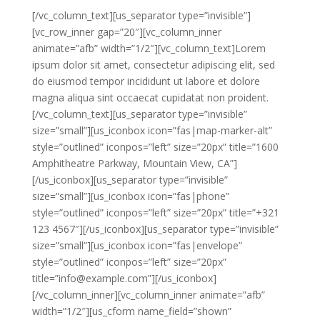
[/vc_column_text][us_separator type=”invisible”]
[vc_row_inner gap=”20″][vc_column_inner
animate=”afb” width=”1/2″][vc_column_text]Lorem
ipsum dolor sit amet, consectetur adipiscing elit, sed
do eiusmod tempor incididunt ut labore et dolore
magna aliqua sint occaecat cupidatat non proident.
[/vc_column_text][us_separator type=”invisible”
size=”small”][us_iconbox icon=”fas|map-marker-alt”
style=”outlined” iconpos=”left” size=”20px” title=”1600
Amphitheatre Parkway, Mountain View, CA”]
[/us_iconbox][us_separator type=”invisible”
size=”small”][us_iconbox icon=”fas|phone”
style=”outlined” iconpos=”left” size=”20px” title=”+321
123 4567″][/us_iconbox][us_separator type=”invisible”
size=”small”][us_iconbox icon=”fas|envelope”
style=”outlined” iconpos=”left” size=”20px”
title=”info@example.com”][/us_iconbox]
[/vc_column_inner][vc_column_inner animate=”afb”
width=”1/2″][us_cform name_field=”shown”