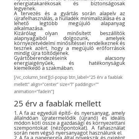
energiatakarékosak és biztonságosak
legyenek.
A tervezés és a gyártás során alapelv az
újrafelhasználás, a hulladék minimalizálása és a
lehető legtöbb megújuló alapanyag
alkalmazása.
Kizárólag olyan minősített beszállítók
alapnyagaiból dolgozunk, amelyek
környezetvédelmi minősítéssel rendelkeznek és
tesznek azért, hogy a megújuló erőforrások
mindíg újra töltődjenek.
Gyártóberendezéseink alacsony
energiaigényűek, és hatékonyságuk
kiemelkedő a szakmában.
[/vc_column_text][cl-popup btn_label=”25 érv a faablak
mellett” align=”center” size=”l” paddings=””
animation=”fadeIn”]
25 érv a faablak mellett
1. A fa az egyedüli építő- és nyersanyag, amely
állalndóan újratermelődik (újranő) és ideális
módon köti össze a gazdasági és környezettani
szempontokat (nézőpontokat). A fahasználat
során nem végső nyersanyagot használunk el.
2. A fa a napenergia által növekszik és oxigént