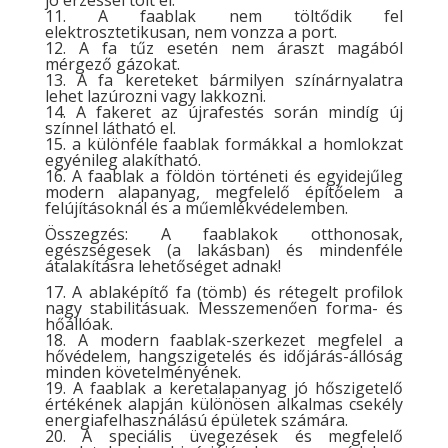
jó érzéssel tölt el.
11. A faablak nem töltődik fel
elektrosztetikusan, nem vonzza a port.
12. A fa tűz esetén nem áraszt magából
mérgező gázokat.
13. A fa kereteket bármilyen színárnyalatra
lehet lazúrozni vagy lakkozni.
14. A fakeret az újrafestés során mindíg új
színnel látható el.
15. a különféle faablak formákkal a homlokzat
egyénileg alakítható.
16. A faablak a földön történeti és egyidejűleg
modern alapanyag, megfelelő építőelem a
felújításoknál és a műemlékvédelemben.
Összegzés: A faablakok otthonosak,
egészségesek (a lakásban) és mindenféle
átalakításra lehetőséget adnak!
17. A ablaképítő fa (tömb) és rétegelt profilok
nagy stabilitásuak. Messzemenően forma- és
hőállóak.
18. A modern faablak-szerkezet megfelel a
hővédelem, hangszigetelés és időjárás-állóság
minden követelményének.
19. A faablak a keretalapanyag jó hőszigetelő
értékének alapján különösen alkalmas csekély
energiafelhasználású épületek számára.
20. A speciális üvegezések és megfelelő