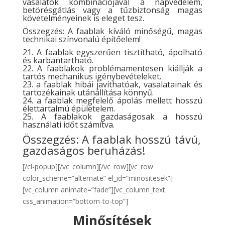
vasalatok kombinációjával a napvédelem,
betörésgátlás vagy a tűzbiztonság magas
követelményeinek is eleget tesz.
Összegzés: A faablak kíváló minőségű, magas
technikai színvonalú építőelem!
21. A faablak egyszerűen tisztítható, ápolható
és karbantartható.
22. A faablakok problémamentesen kiállják a
tartós mechanikus igénybevételeket.
23. a faablak hibái javíthatóak, vasalatainak és
tartozékainak utánállítása könnyű.
24. a faablak megfelelő ápolás mellett hosszú
élettartalmú épületelem.
25. A faablakok gazdaságosak a hosszú
használati időt számítva.
Összegzés: A faablak hosszú távú,
gazdaságos beruházás!
[/cl-popup][/vc_column][/vc_row][vc_row
color_scheme=”alternate” el_id=”minositesek”]
[vc_column animate=”fade”][vc_column_text
css_animation=”bottom-to-top”]
Minősítések