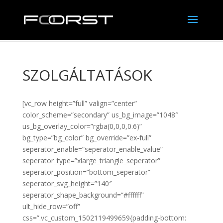
SZOLGÁLTATÁSOK
[vc_row height=”full” valign=”center”
color_scheme=”secondary” us_bg_image=”1048″
us_bg_overlay_color=”rgba(0,0,0,0.6)”
bg_type=”bg_color” bg_override=”ex-full”
seperator_enable=”seperator_enable_value”
seperator_type=”xlarge_triangle_seperator”
seperator_position=”bottom_seperator”
seperator_svg_height=”140″
seperator_shape_background=”#ffffff”
ult_hide_row=”off”
css=”.vc_custom_1502119499659{padding-bottom: