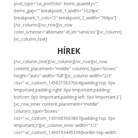
post_type=”us_portfolio” items_quantity=””
items_gap=”” breakpoint_1_width=”1024px”
breakpoint_1_cols=”2″ breakpoint_2_width=”768px”]
[/vc_column][/vc_row][vc_row
color_scheme=”alternate” el_id=”services”][vc_column]
[vc_column_text]
HÍREK
[/vc_column_text][/vc_column][/vc_row][vc_row
content_placement=”middle” columns_type=”boxes”
height=”auto” width=”full”][vc_column width=”2/3″
css=”.vc_custom_1458215637064{padding-top: 0px
!important;padding-right: 0px !important;padding-
bottom: 0px !important;padding-left: 0px !important;}”]
[vc_row_inner content_placement=”middle”
columns_type=”boxes”
css=”.vc_custom_1431683063807{padding-top: 0px
!important;}”][vc_column_inner width=”1/2″
css=”.vc_custom_1490193445339{border-top-width: