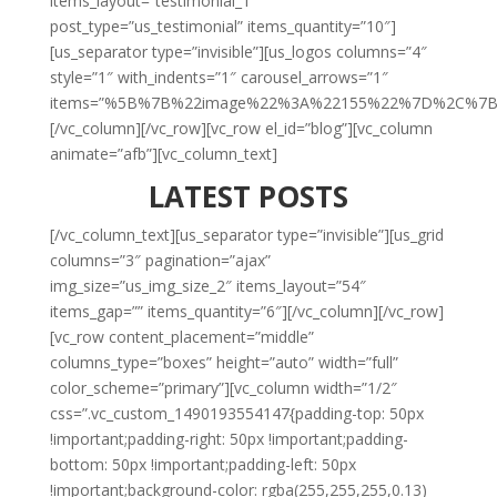
items_layout=”testimonial_1″
post_type=”us_testimonial” items_quantity=”10″]
[us_separator type=”invisible”][us_logos columns=”4″
style=”1″ with_indents=”1″ carousel_arrows=”1″
items=”%5B%7B%22image%22%3A%22155%22%7D%2C%7
[/vc_column][/vc_row][vc_row el_id=”blog”][vc_column
animate=”afb”][vc_column_text]
LATEST
POSTS
[/vc_column_text][us_separator type=”invisible”][us_grid
columns=”3″ pagination=”ajax”
img_size=”us_img_size_2″ items_layout=”54″
items_gap=”” items_quantity=”6″][/vc_column][/vc_row]
[vc_row content_placement=”middle”
columns_type=”boxes” height=”auto” width=”full”
color_scheme=”primary”][vc_column width=”1/2″
css=”.vc_custom_1490193554147{padding-top: 50px
!important;padding-right: 50px !important;padding-
bottom: 50px !important;padding-left: 50px
!important;background-color: rgba(255,255,255,0.13)