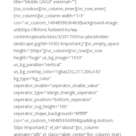
title=”Mobile UX/UI” external=””]
[/us_iconbox][/vc_column_inner][/vc_row_inner]
[/vc_column][vc_column width=”1/3″
css=”.vc_custom_1494859636463{background-image:
url(https://fbforst.funbient.hu/wp-
content/uploads/sites/3/2017/05/us-placeholder-
landscape.jpg?id=1030) !important;}”][vc_empty_space
height=”200px”][/vc_column][/vc_row][vc_row
height=”huge” us_bg_image=”1033″
us_bg_parallax=”vertical”
us_bg_overlay_color=”rgba(232,217,206,0.6)”
bg_type=”bg_color”
seperator_enable=”seperator_enable_value”
seperator_type=”xlarge_triangle_seperator”
seperator_position=”bottom_seperator”
seperator_svg_height=”100″
seperator_shape_background=”#ffffff”
css=”.vc_custom_1494859343998{padding-bottom:
50px !important;}” el_id=”about”][vc_column
animate=”afb” el_class=”align_center”][vc_column_text]