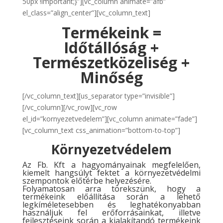
50px !important;}”][vc_column animate=”afb”
el_class=”align_center”][vc_column_text]
Termékeink =
Időtállóság +
Természetközeliség +
Minőség
[/vc_column_text][us_separator type=”invisible”]
[/vc_column][/vc_row][vc_row
el_id=”kornyezetvedelem”][vc_column animate=”fade”]
[vc_column_text css_animation=”bottom-to-top”]
Környezetvédelem
Az Fb. Kft a hagyományainak megfelelően,
kiemelt hangsúlyt fektet a környezetvédelmi
szempontok előtérbe helyezésére.
Folyamatosan arra törekszünk, hogy a
termékeink előállítása során a lehető
legkíméletesebben és leghatékonyabban
használjuk fel erőforrásainkat, illetve
fejlesztéseink során a kialakítandó termékeink