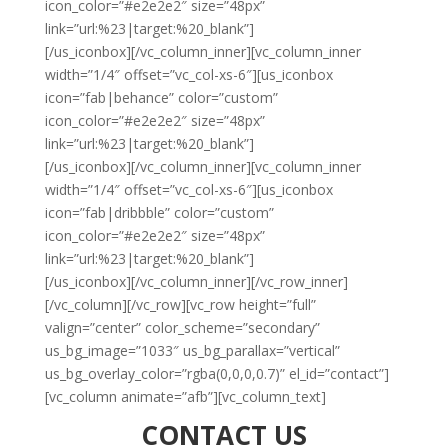
icon_color=”#e2e2e2″ size=”48px”
link=”url:%23|target:%20_blank”]
[/us_iconbox][/vc_column_inner][vc_column_inner
width=”1/4″ offset=”vc_col-xs-6″][us_iconbox
icon=”fab|behance” color=”custom”
icon_color=”#e2e2e2″ size=”48px”
link=”url:%23|target:%20_blank”]
[/us_iconbox][/vc_column_inner][vc_column_inner
width=”1/4″ offset=”vc_col-xs-6″][us_iconbox
icon=”fab|dribbble” color=”custom”
icon_color=”#e2e2e2″ size=”48px”
link=”url:%23|target:%20_blank”]
[/us_iconbox][/vc_column_inner][/vc_row_inner]
[/vc_column][/vc_row][vc_row height=”full”
valign=”center” color_scheme=”secondary”
us_bg_image=”1033″ us_bg_parallax=”vertical”
us_bg_overlay_color=”rgba(0,0,0,0.7)” el_id=”contact”]
[vc_column animate=”afb”][vc_column_text]
CONTACT
US