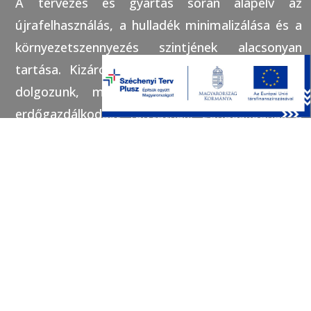
A tervezés és gyártás során alapelv az
újrafelhasználás, a hulladék minimalizálása és a
környezetszennyezés szintjének alacsonyan
tartása. Kizárólag olyan beszállítók anyagaiból
dolgozunk, melyek fenntartható és felelős
erdőgazdálkodást folytatnak, gondoskodnak a
visszatelepítésről. Így lehetséges, hogy bár
nagyrészt egzotikus fajokból készítjük
nyílászáróinkat, cégünk rendelkezik FSC-
minősítéssel.
Érezzük a felelősséget amellyel ügyfeleinkért,
közel harminc éves cégünk fejlődéséért és
kollégáinkért egyaránt tartozunk. Nem dőlünk
hátra székünkben, lelkesedésünkkel,