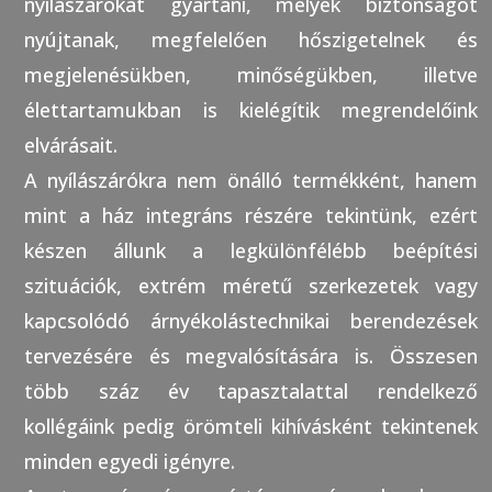
nyílászárókat gyártani, melyek biztonságot
nyújtanak, megfelelően hőszigetelnek és
megjelenésükben, minőségükben, illetve
élettartamukban is kielégítik megrendelőink
elvárásait.
A nyílászárókra nem önálló termékként, hanem
mint a ház integráns részére tekintünk, ezért
készen állunk a legkülönfélébb beépítési
szituációk, extrém méretű szerkezetek vagy
kapcsolódó árnyékolástechnikai berendezések
tervezésére és megvalósítására is. Összesen
több száz év tapasztalattal rendelkező
kollégáink pedig örömteli kihívásként tekintenek
minden egyedi igényre.